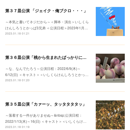
第３７皿公演 「ジェイク・俺ブクロ・・・」
～本気と書いてネジだから～＜脚本・演出＞いしくら
けんしろうとかっぱ3兄弟 ＜公演日程＞2023年1月…
2023.01.18 01:21
第３６皿公演「桃から生まれたばっかりに・・・」
～な、なんでたろう～公演日程：2022/6/9(木)～
6/12(日) ＜キャスト＞＜いしくらけんしろうとかっ…
2023.01.18 01:20
第３５皿公演「カァーッ、タッタタタタッ」
～落着する一件がありませぬ～&nbsp;公演日程：
2022/1/13(木)～16(日) ＜キャスト＞＜いしくらけ…
2023.01.18 01:19