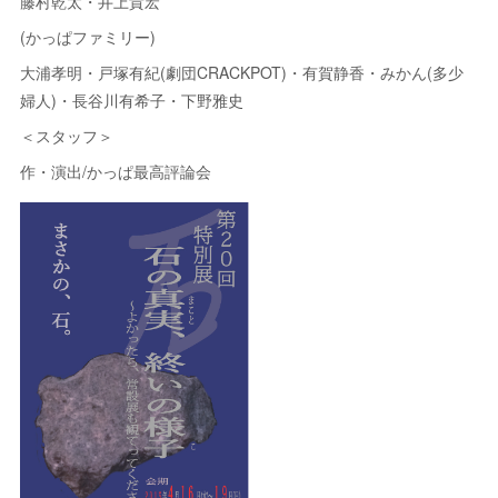
藤村乾太・井上貴宏
(かっぱファミリー)
大浦孝明・戸塚有紀(劇団CRACKPOT)・有賀静香・みかん(多少
婦人)・長谷川有希子・下野雅史
＜スタッフ＞
作・演出/かっぱ最高評論会