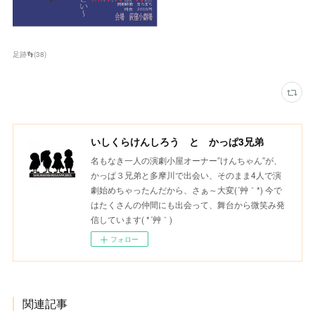
足跡👣
(
38
)
いしくらけんしろう と かっぱ3兄弟
名もなき一人の演劇小屋オーナー”けんちゃん”が、
かっぱ３兄弟と多摩川で出会い、そのまま4人で演
劇始めちゃったんだから、さぁ～大変(´艸｀*) 今で
はたくさんの仲間にも出会って、舞台から微笑み発
信しています( *´艸｀)
フォロー
関連記事