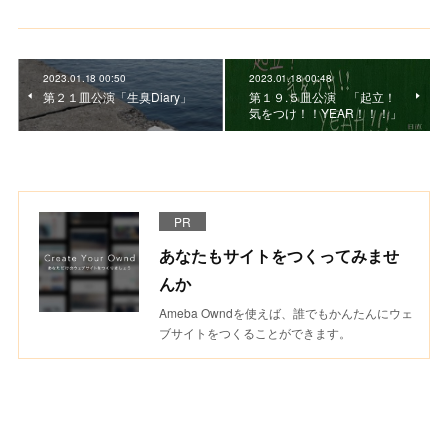
2023.01.18 00:50
2023.01.18 00:48
第２１皿公演「生臭Diary」
第１９.５皿公演 「起立！
気をつけ！！YEAR！！！」
PR
あなたもサイトをつくってみませ
んか
Ameba Owndを使えば、誰でもかんたんにウェ
ブサイトをつくることができます。