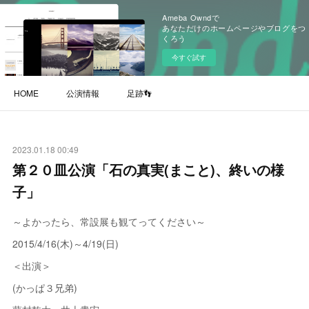
Ameba Owndで
あなただけのホームページやブログをつ
くろう
今すぐ試す
HOME
公演情報
足跡👣
2023.01.18 00:49
第２０皿公演「石の真実(まこと)、終いの様
子」
～よかったら、常設展も観てってください～
2015/4/16(木)～4/19(日)
＜出演＞
(かっぱ３兄弟)